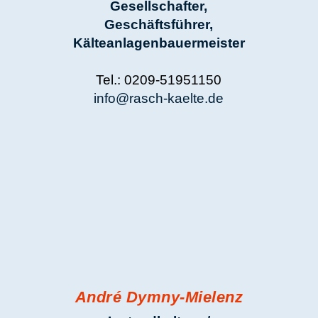
André Dymny-Mielenz
Instandhaltung/
Wartung
Tel.: 0209-51951150
info@rasch-kaelte.de
Cornelia Ambrosch
Buchhaltung
Tel.: 0209-51951150
Fax: +49 (0) 209 51 95 11 51
info@rasch-kaelte.de