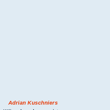
Adrian Kuschniers
Kälteanlagenbauermeister
Montage Kältetechnik
Tel.: 0209-51951150
info@rasch-kaelte.de