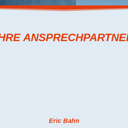
IHRE ANSPRECHPARTNE
Eric Bahn
Gesellschafter,
Geschäftsführer,
Kälteanlagenbauermeister
Tel.: 0209-51951150
info@rasch-kaelte.de