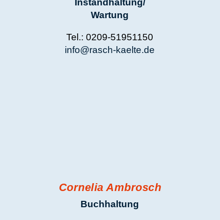
ASCH SUCHT VERSTÄRKU
nen Job mit Technik, Abwechslung und ei
? Rasch sucht Verstärkung für Service, 
Lager, Büro und Ausbildung.
JOBS BEI RASCH