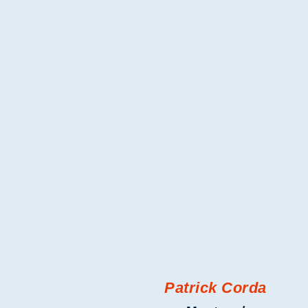
Patrick Corda
Montage/
Klimatechnik
Tel.: 0209-51951150
info@rasch-kaelte.de
Sandra Wandelt
Backoffice
Tel.: 0209-51951150
Fax: +49 (0) 209 51 95 11 51
info@rasch-kaelte.de