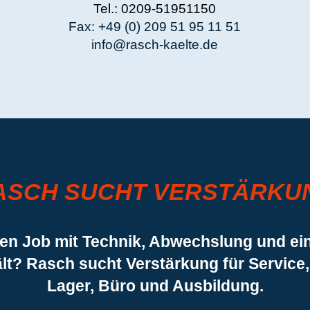
Kälte- und Klimaanlagen Rasch GmbH
Herner Str. 152a
44575 Castrop-Rauxel
Tel.: +49 (0) 209 51 95 11 50
Fax: +49 (0) 209 51 95 11 51