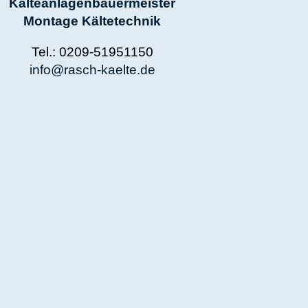
NG
nem Team, das
Kälte, Klima,