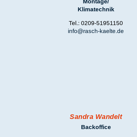
R
Du suchst ei
zusammenhält